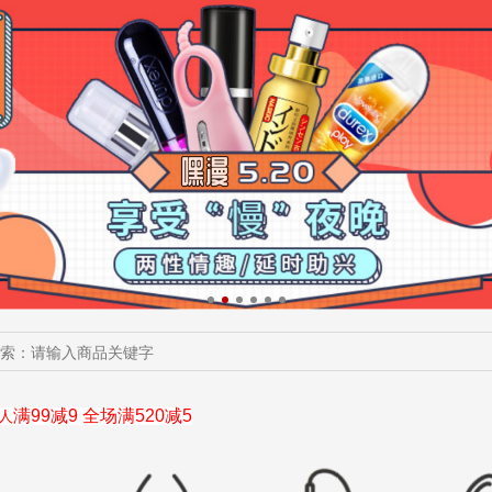
满99减9
全场
满520减5
人