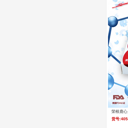
荣根鹿心
货号:405