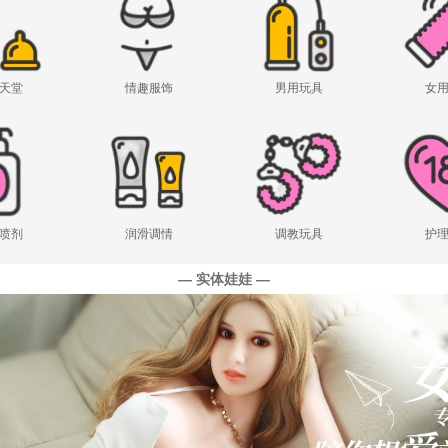
天堂
情趣服饰
男用玩具
女
喷剂
润滑调情
调教玩具
护
— 实体娃娃 —