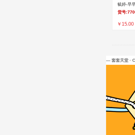
毓婷-早
货号:770
￥15.00
— 套套天堂 · 