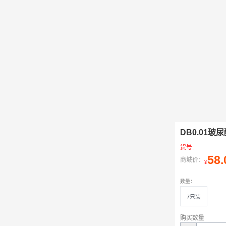
DB0.01玻
货号:
58.
商城价：
¥
数量：
7只装
购买数