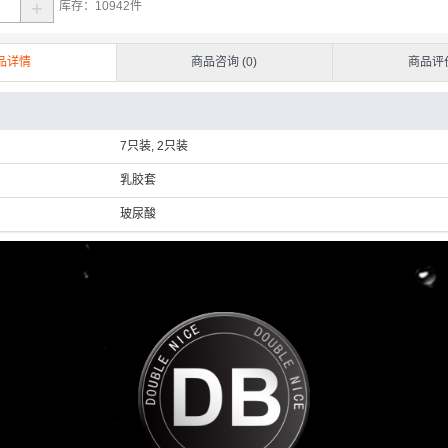
+
库存：
10942
件
品详情
商品咨询 (0)
商品评价
7只装, 2只装
乳胶套
玻尿酸