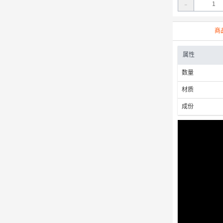
-
商
属性
数量
材质
成份