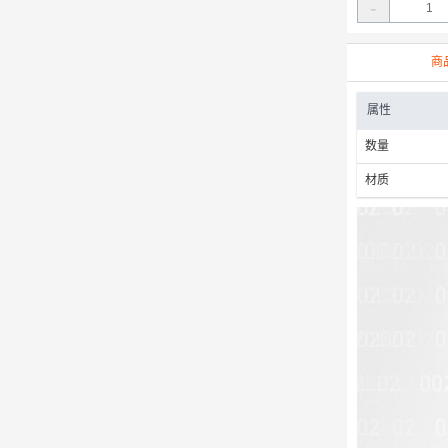
-
商
属性
数量
材质