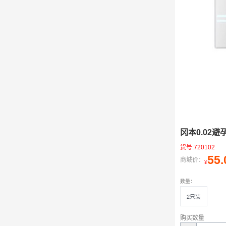
冈本0.02
货号:720102
55.
商城价：
¥
数量：
2只装
购买数