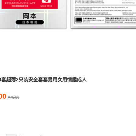
避孕套超薄2只装安全套套男用女用情趣成人
00
¥75.00
量