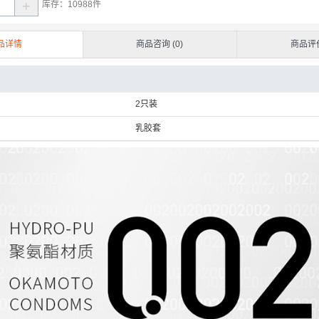
+
库存：
10988
件
品详情
商品咨询 (0)
商品评价
2只装
乳胶套