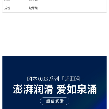
材质
乳胶套
成份
玻尿酸