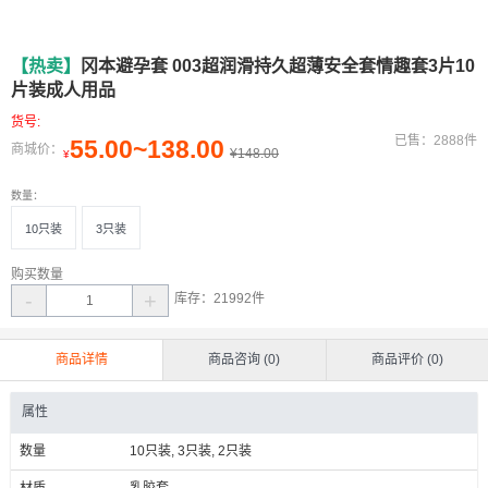
【热卖】
冈本避孕套 003超润滑持久超薄安全套情趣套3片10
片装成人用品
货号:
已售：2888件
55.00~138.00
商城价：
¥148.00
¥
数量：
10只装
3只装
购买数量
-
+
库存：
21992
件
商品详情
商品咨询 (0)
商品评价 (0)
属性
数量
10只装, 3只装, 2只装