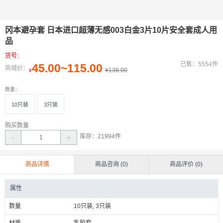
冈本避孕套 日本进口超薄无感003白金3片10片安全套成人用
品
货号:
已售：5554件
45.00~115.00
商城价：
¥138.00
¥
数量：
10只装
3只装
购买数量
-
+
库存：
21994
件
商品详情
商品咨询 (0)
商品评价 (0)
属性
数量
10只装, 3只装