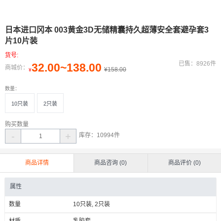
日本进口冈本 003黄金3D无储精囊持久超薄安全套避孕套3
片10片装
货号:
已售：8926件
32.00~138.00
商城价：
¥158.00
¥
数量：
10只装
2只装
购买数量
-
+
库存：
10994
件
商品详情
商品咨询 (0)
商品评价 (0)
属性
数量
10只装, 2只装