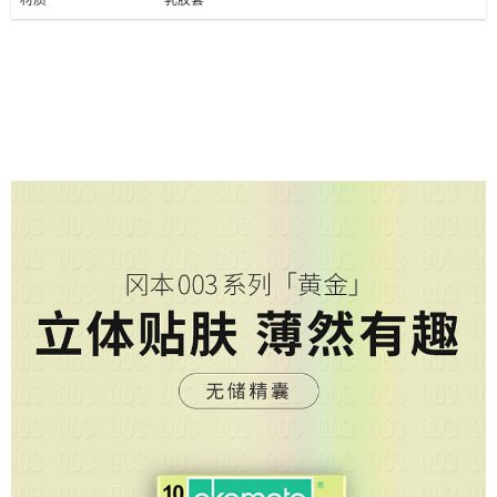
材质
乳胶套